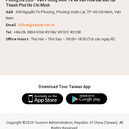
Phòng Du Lịch - Văn Phòng Kinh Tế và Văn Hoá Đài Bắc tại
Thành Phố Hồ Chí Minh
Add
: 336 Nguyễn Tri Phương, Phường Vườn Lài, TP. Hồ Chí Minh, Việt
Nam.
Email
:
follow@taiwan.net.vn
Tel
: +84-28- 3834 9160 #3106/ #3107/ #3108
Office Hours
: Thứ Hai ~ Thứ Sáu – 09:00~18:00 (Trừ các ngày lễ)
Download Tour Taiwan App
Copyright ©2020 Tourism Administration, Republic of China (Taiwan). All
Rights Reserved.