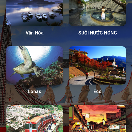
Văn Hóa
SUỐI NƯỚC NÓNG
Lohas
Eco