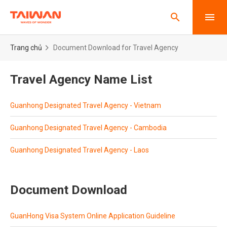
Bỏ qua nội dung chính
search
men
Trang chủ
Document Download for Travel Agency
Travel Agency Name List
Guanhong Designated Travel Agency - Vietnam
Guanhong Designated Travel Agency - Cambodia
Guanhong Designated Travel Agency - Laos
Document Download
GuanHong Visa System Online Application Guideline