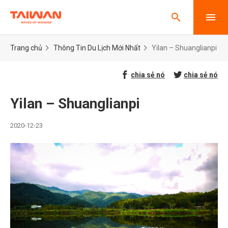
Bỏ qua nội dung chính
search
men
Trang chủ
Thông Tin Du Lịch Mới Nhất
Yilan – Shuanglianpi
chia sẻ nó
chia sẻ nó
Yilan – Shuanglianpi
2020-12-23